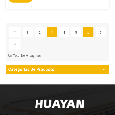
1
2
3
4
5
...
9
Un Total De
9
Paginas
Categorías De Producto