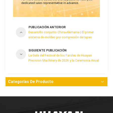
PUBLICACIÓN ANTERIOR
Desarrollo conjunto China-Alemania | El primer
sistema de moldeo por compresión de tapas
MoldCap-48GS.AI de Huayan sale oficialmente
de la línea de producción.
SIGUIENTE PUBLICACIÓN
La Gala del Festival de los Faroles de Huayan
Precision Machinery de 2026 y la Ceremonia Anual
de Reconocimiento de 2025 se llevaron a cabo
con éxito.
Categorías De Producto