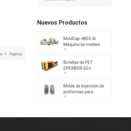
Nuevos Productos
MoldCap-48GS.AI
Máquina de moldeo
por compresión de
De
1
Paginas
tapas de alta
velocidad
Botellas de PET
EPIONEER-6G+
Molde de inyección de
preformas para
mascotas 176cav