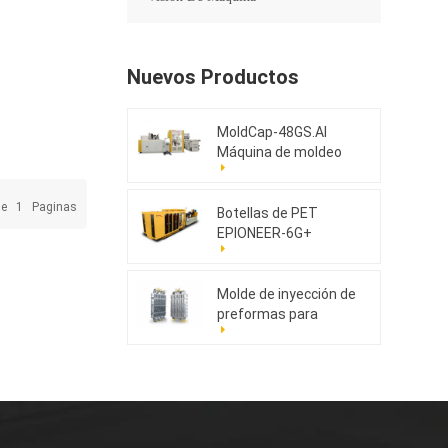
Nuevos Productos
MoldCap-48GS.AI
Máquina de moldeo
por compresión de
tapas de alta
De
1
Paginas
velocidad
Botellas de PET
EPIONEER-6G+
Molde de inyección de
preformas para
mascotas 176cav